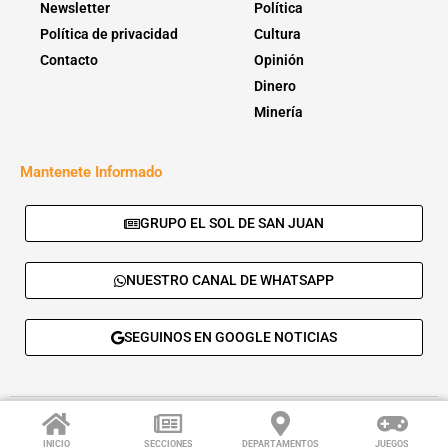
Newsletter
Política
Política de privacidad
Cultura
Contacto
Opinión
Dinero
Minería
Mantenete Informado
GRUPO EL SOL DE SAN JUAN
NUESTRO CANAL DE WHATSAPP
SEGUINOS EN GOOGLE NOTICIAS
© 2026 - El Sol de San Juan. Todos los derechos reservados. |
Desarrolla:
Daskalos Solutions
.
INICIO
SECCIONES
DEPARTAMENTOS
JUEGOS