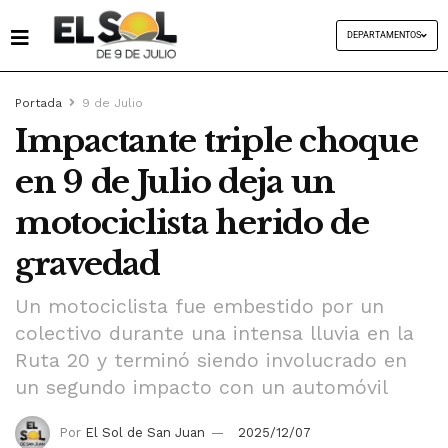
DEPARTAMENTOS
Portada
9 de Julio
Impactante triple choque
en 9 de Julio deja un
motociclista herido de
gravedad
Un motociclista fue embestido por un
colectivo durante una intensa lluvia en la
Ruta 20 y terminó siendo involucrado en
un segundo impacto con un automóvil
Por
El Sol de San Juan
2025/12/07