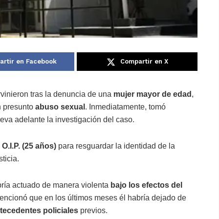
rtir en Facebook
Compartir en X
rvinieron tras la denuncia de una
mujer mayor de edad
,
n presunto
abuso sexual
. Inmediatamente, tomó
lleva adelante la investigación del caso.
s
O.I.P. (25 años)
para resguardar la identidad de la
ticia.
bría actuado de manera violenta
bajo los efectos del
encionó que en los últimos meses él habría dejado de
tecedentes policiales
previos.