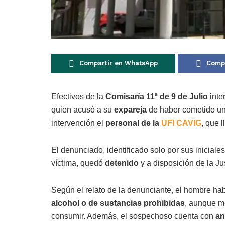
Compartir en WhatsApp
Compa
Efectivos de la
Comisaría 11ª de 9 de Julio
inte
quien acusó a su
expareja
de haber cometido u
intervención el
personal de la
UFI CAVIG
, que 
El denunciado, identificado solo por sus iniciale
víctima, quedó
detenido
y a disposición de la Jus
Según el relato de la denunciante, el hombre ha
alcohol o de sustancias prohibidas
, aunque m
consumir. Además, el sospechoso cuenta con
an