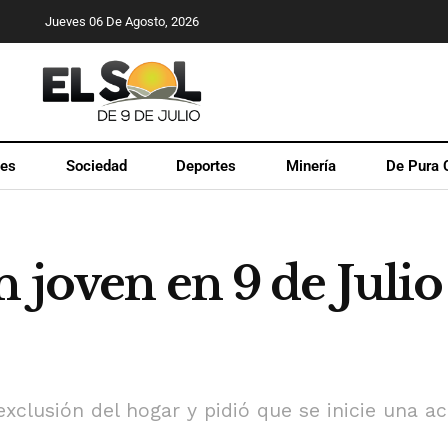
Jueves 06 De Agosto, 2026
les
Sociedad
Deportes
Minería
De Pura 
 joven en 9 de Juli
exclusión del hogar y pidió que se inicie una a