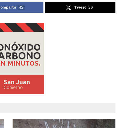
ompartir
42
Tweet
26