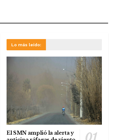
Lo más leído:
El SMN amplió la alerta y
anticipa ráfagas de viento