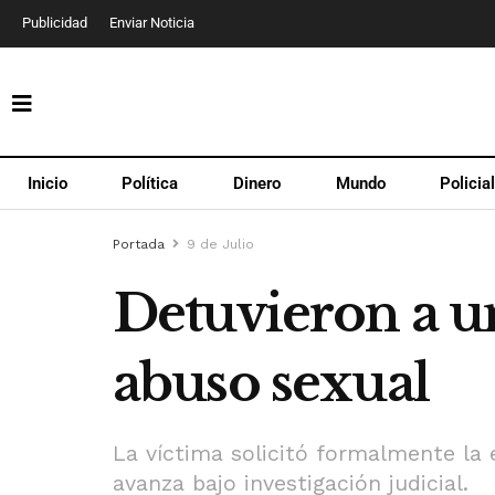
Publicidad
Enviar Noticia
Inicio
Política
Dinero
Mundo
Policia
Portada
9 de Julio
Detuvieron a un
abuso sexual
La víctima solicitó formalmente la 
avanza bajo investigación judicial.