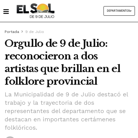
DEPARTAMENTOS
Portada
9 de Julio
Orgullo de 9 de Julio:
reconocieron a dos
artistas que brillan en el
folklore provincial
La Municipalidad de 9 de Julio destacó el
trabajo y la trayectoria de dos
representantes del departamento que se
destacan en importantes certámenes
folklóricos.