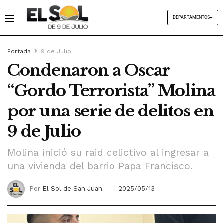
DEPARTAMENTOS
Portada
9 de Julio
Condenaron a Oscar
“Gordo Terrorista” Molina
por una serie de delitos en
9 de Julio
Molina inició su raid delictivo al ingresar a
una vivienda del barrio Papa Francisco.
Por
El Sol de San Juan
2025/05/13