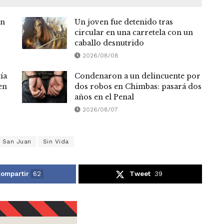
en
Un joven fue detenido tras
circular en una carretela con un
caballo desnutrido
2026/08/08
ía
Condenaron a un delincuente por
en
dos robos en Chimbas: pasará dos
años en el Penal
2026/08/07
e San Juan
Sin Vida
ompartir
62
Tweet
39