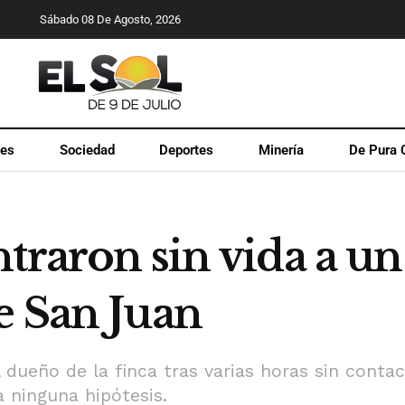
Sábado 08 De Agosto, 2026
les
Sociedad
Deportes
Minería
De Pura 
ntraron sin vida a 
e San Juan
l dueño de la finca tras varias horas sin contac
 ninguna hipótesis.