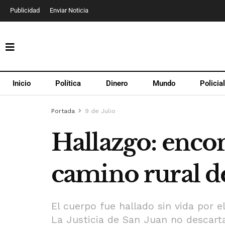
Publicidad
Enviar Noticia
Inicio
Política
Dinero
Mundo
Policia
Portada
9 de Julio
Hallazgo: enco
camino rural d
El cuerpo fue hallado sin vida por e
La Justicia de San Juan no descarta