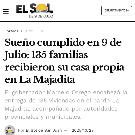
DEPARTAMENTOS
Portada
9 de Julio
Sueño cumplido en 9 de
Julio: 135 familias
recibieron su casa propia
en La Majadita
El gobernador Marcelo Orrego encabezó la
entrega de 135 viviendas en el barrio La
Majadita, acompañado por autoridades
provinciales y municipales.
Por
El Sol de San Juan
2025/10/27