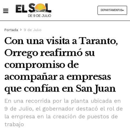
DEPARTAMENTOS
Portada
9 de Julio
Con una visita a Taranto,
Orrego reafirmó su
compromiso de
acompañar a empresas
que confían en San Juan
En una recorrida por la planta ubicada en
9 de Julio, el gobernador destacó el rol de
la empresa en la creación de puestos de
trabajo