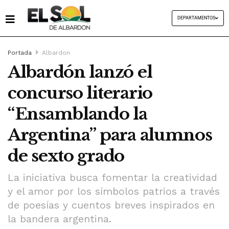
DEPARTAMENTOS
Portada
Albardon
Albardón lanzó el
concurso literario
“Ensamblando la
Argentina” para alumnos
de sexto grado
La iniciativa busca fomentar la creatividad
y el amor por los símbolos patrios a través
de poesías y cuentos breves inspirados en
la bandera argentina.