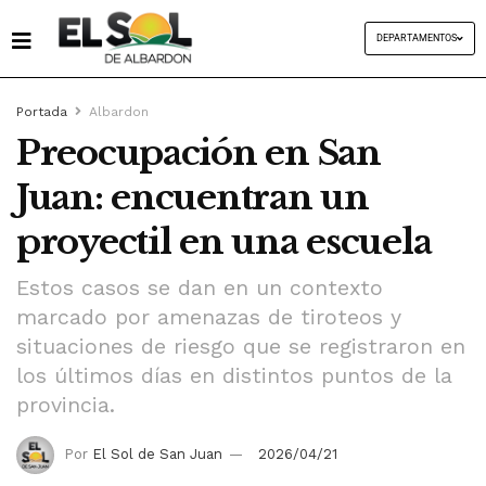
DEPARTAMENTOS
Portada
Albardon
Preocupación en San
Juan: encuentran un
proyectil en una escuela
Estos casos se dan en un contexto
marcado por amenazas de tiroteos y
situaciones de riesgo que se registraron en
los últimos días en distintos puntos de la
provincia.
Por
El Sol de San Juan
2026/04/21