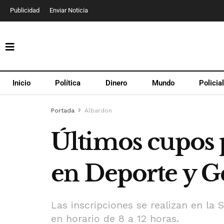
Publicidad
Enviar Noticia
Inicio
Política
Dinero
Mundo
Policia
Portada
Albardon
Últimos cupos 
en Deporte y G
Las inscripciones se realizan en la 
en horario de 8 a 12 horas.