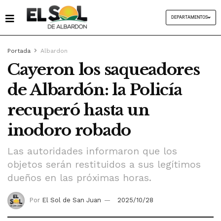
DEPARTAMENTOS
Portada
Albardon
Cayeron los saqueadores
de Albardón: la Policía
recuperó hasta un
inodoro robado
Las autoridades informaron que los
objetos serán restituidos a sus legítimos
dueños en las próximas horas.
Por
El Sol de San Juan
2025/10/28