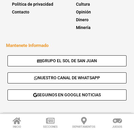
Política de privacidad
Cultura
Contacto
Opinión
Dinero
Minería
Mantenete Informado
GRUPO EL SOL DE SAN JUAN
NUESTRO CANAL DE WHATSAPP
SEGUINOS EN GOOGLE NOTICIAS
© 2026 - El Sol de San Juan. Todos los derechos reservados. |
Desarrolla:
Daskalos Solutions
.
INICIO
SECCIONES
DEPARTAMENTOS
JUEGOS