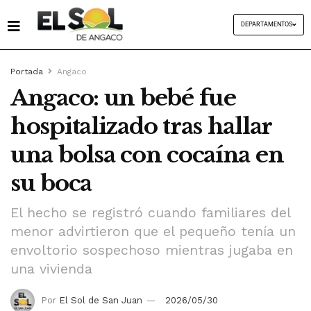
DEPARTAMENTOS
Portada
Angaco
Angaco: un bebé fue
hospitalizado tras hallar
una bolsa con cocaína en
su boca
El hecho se registró cuando familiares del
menor advirtieron que el pequeño tenía un
envoltorio sospechoso mientras jugaba en
una vivienda
Por
El Sol de San Juan
2026/05/30