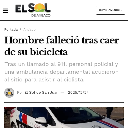
DEPARTAMENTOS
Portada
Angaco
Hombre falleció tras caer
de su bicicleta
Tras un llamado al 911, personal policial y
una ambulancia departamental acudieron
al sitio para asistir al ciclista.
Por
El Sol de San Juan
2025/12/24