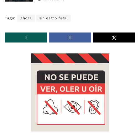
Tags:
ahora
siniestro fatal