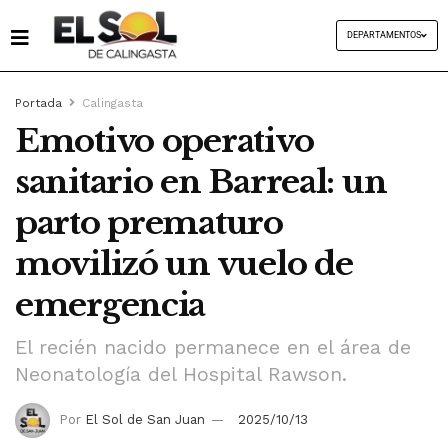
DEPARTAMENTOS
Portada
Calingasta
Emotivo operativo
sanitario en Barreal: un
parto prematuro
movilizó un vuelo de
emergencia
El recién nacido permanece en el área de
Neonatología del Hospital Rawson.
Por
El Sol de San Juan
2025/10/13