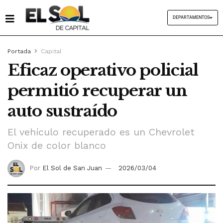
DEPARTAMENTOS
Portada
Capital
Eficaz operativo policial
permitió recuperar un
auto sustraído
El vehículo recuperado es un Chevrolet
Onix de color blanco
Por
El Sol de San Juan
2026/03/04