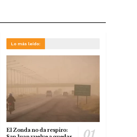
Lo más leído:
El Zonda no da respiro:
San Juan vuelve a quedar