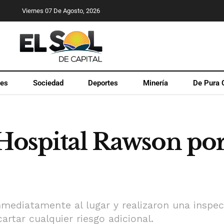
Viernes 07 De Agosto, 2026
les
Sociedad
Deportes
Minería
De Pura 
 Hospital Rawson po
ediatamente al lugar y realizaron una inspecc
artar cualquier riesgo adicional.