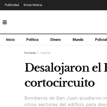
Publicidad
Enviar Noticia
Inicio
Política
Dinero
Mundo
Policia
Portada
Capital
Desalojaron el
cortocircuito
Bomberos de San Juan acudieron inm
otros sectores del edificio para desc