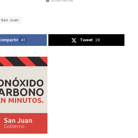
2026/08/06
San Juan
Compartir
41
Tweet
26