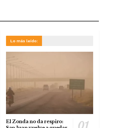
Lo más leído:
El Zonda no da respiro:
San Juan vuelve a quedar