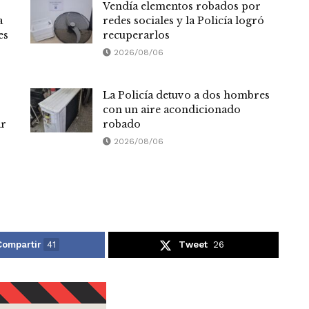
Vendía elementos robados por
a
redes sociales y la Policía logró
es
recuperarlos
2026/08/06
La Policía detuvo a dos hombres
con un aire acondicionado
ar
robado
2026/08/06
Compartir
41
Tweet
26