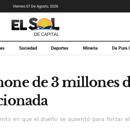
Viernes 07 De Agosto, 2026
les
Sociedad
Deportes
Minería
De Pura 
one de 3 millones 
cionada
o en que el dueño se ausentó para forzar el i