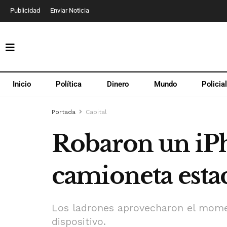
Publicidad
Enviar Noticia
Inicio
Política
Dinero
Mundo
Policia
Portada
Capital
Robaron un iPh
camioneta esta
Los ladrones aprovecharon el moment
dispositivo.