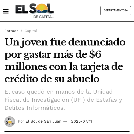
DEPARTAMENTOS
Portada
Capital
Un joven fue denunciado
por gastar más de $6
millones con la tarjeta de
crédito de su abuelo
El caso quedó en manos de la Unidad
Fiscal de Investigación (UFI) de Estafas y
Delitos Informáticos.
Por
El Sol de San Juan
2025/07/11