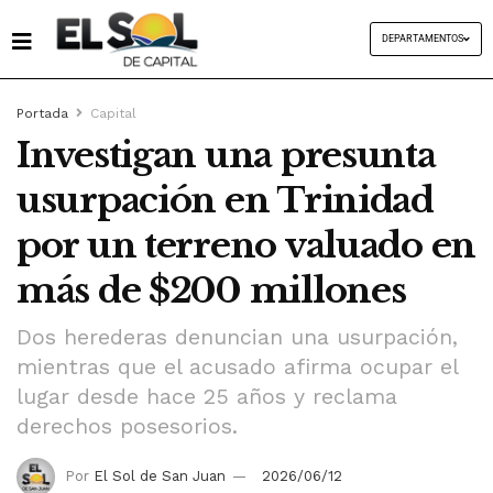
DEPARTAMENTOS
Portada
Capital
Investigan una presunta
usurpación en Trinidad
por un terreno valuado en
más de $200 millones
Dos herederas denuncian una usurpación,
mientras que el acusado afirma ocupar el
lugar desde hace 25 años y reclama
derechos posesorios.
Por
El Sol de San Juan
2026/06/12