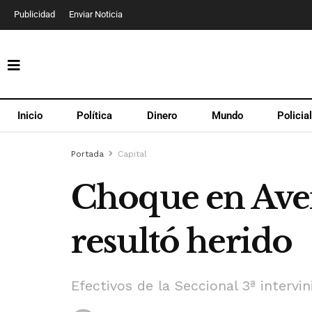
Publicidad
Enviar Noticia
Inicio
Política
Dinero
Mundo
Policia
Portada
Capital
Choque en Aven
resultó herido
Efectivos de la Seccional 3ª intervi