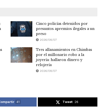
:
Cinco policías detenidos por
n
presuntos apremios ilegales a un
preso
2026/08/07
as
Tres allanamientos en Chimbas
por el millonario robo a la
joyería: hallaron dinero y
relojería
2026/08/07
Compartir
41
Tweet
26