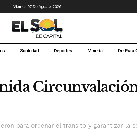
Viernes 07 De Agosto, 2026
les
Sociedad
Deportes
Minería
De Pura 
ida Circunvalación:
nieron para ordenar el tránsito y garantizar la 