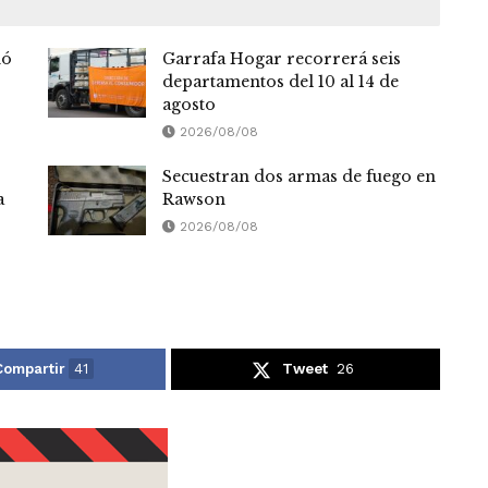
nó
Garrafa Hogar recorrerá seis
departamentos del 10 al 14 de
agosto
2026/08/08
Secuestran dos armas de fuego en
a
Rawson
2026/08/08
Compartir
41
Tweet
26