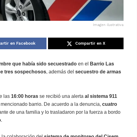
Imagen ilustrativa
rtir en Facebook
Compartir en X
ombre que había sido secuestrado
en el
Barrio Las
de tres sospechosos
, además del
secuestro de armas
e las
16:00 horas
se recibió una alerta
al sistema 911
l mencionado barrio. De acuerdo a la denuncia,
cuatro
nte de una familia y lo trasladaron por la fuerza a bordo
o
.
 la colaboración del
sistema de monitoreo del Cisem
,