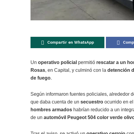
Compartir en WhatsApp
Compa
Un
operativo policial
permitió
rescatar a un h
Rosas
, en Capital, y culminó con la
detención 
de fuego
.
Según informaron fuentes policiales, alrededor d
que daba cuenta de un
secuestro
ocurrido en e
hombres armados
habrían reducido a un integra
de un
automóvil Peugeot 504 color verde oliv
Tras el aviso, se activó un
operativo cerrojo
con