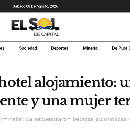
Sábado 08 De Agosto, 2026
les
Sociedad
Deportes
Minería
De Pura 
 hotel alojamiento:
ente y una mujer te
Criminalística secuestraron bebidas alcohólicas