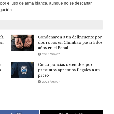
por el uso de arma blanca, aunque no se descartan
gación.
ía
Condenaron a un delincuente por
en
dos robos en Chimbas: pasará dos
años en el Penal
2026/08/07
:
Cinco policías detenidos por
n
presuntos apremios ilegales a un
preso
2026/08/07