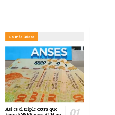
Lo más leído:
Así es el triple extra que
tiene ANSES para AUH en