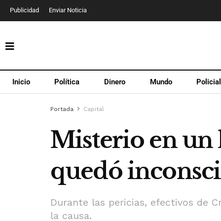
Publicidad
Enviar Noticia
Inicio
Política
Dinero
Mundo
Policia
Portada
Capital
Misterio en un
quedó inconsci
Durante las pericias, efectivos de 
la causa.