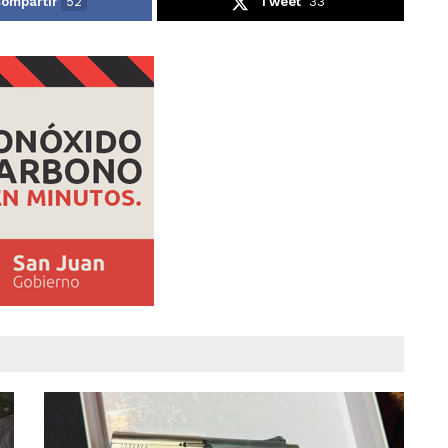
ompartir
52
Tweet
33