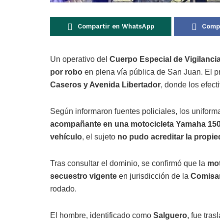
Compartir en WhatsApp
Compa
Un operativo del
Cuerpo Especial de Vigilanci
por robo
en plena vía pública de
San Juan
. El 
Caseros y Avenida Libertador
, donde los efect
Según informaron fuentes policiales, los unifor
acompañante en una motocicleta Yamaha 150
vehículo
, el sujeto
no pudo acreditar la propi
Tras consultar el dominio, se confirmó que la
mot
secuestro vigente
en jurisdicción de la
Comisar
rodado.
El hombre, identificado como
Salguero
, fue tra