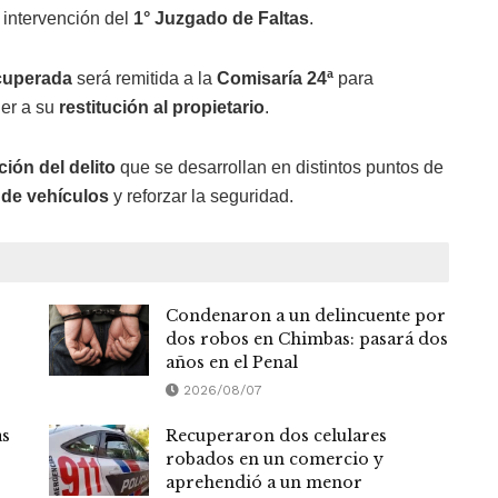
n intervención del
1° Juzgado de Faltas
.
cuperada
será remitida a la
Comisaría 24ª
para
der a su
restitución al propietario
.
ión del delito
que se desarrollan en distintos puntos de
 de vehículos
y reforzar la seguridad.
Condenaron a un delincuente por
dos robos en Chimbas: pasará dos
años en el Penal
2026/08/07
as
Recuperaron dos celulares
robados en un comercio y
aprehendió a un menor