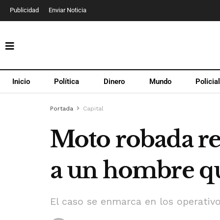
Publicidad
Enviar Noticia
Inicio
Política
Dinero
Mundo
Policia
Portada
Capital
Moto robada re
a un hombre q
El caso se enmarca en los operativo