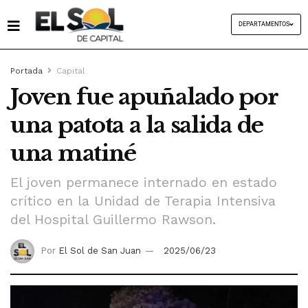
DEPARTAMENTOS
Portada
Capital
Joven fue apuñalado por
una patota a la salida de
una matiné
El joven permanece internado en estado
crítico en la Unidad de Terapia Intensiva
del Hospital Guillermo Rawson.
Por
El Sol de San Juan
2025/06/23