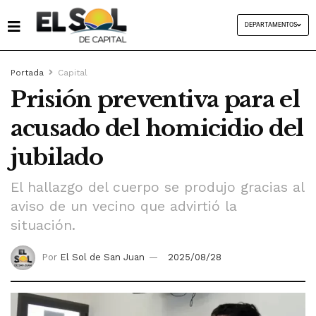
DEPARTAMENTOS
Portada
Capital
Prisión preventiva para el
acusado del homicidio del
jubilado
El hallazgo del cuerpo se produjo gracias al
aviso de un vecino que advirtió la
situación.
Por
El Sol de San Juan
2025/08/28