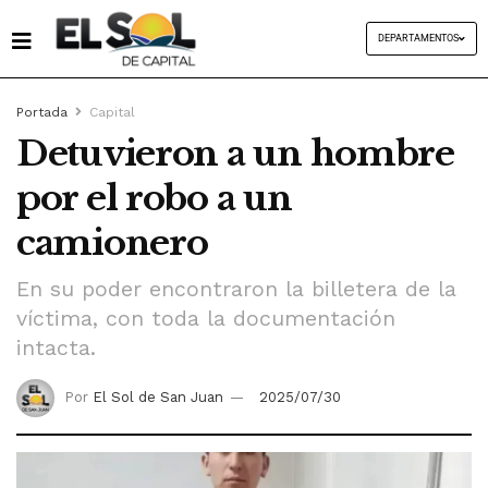
DEPARTAMENTOS
Portada
Capital
Detuvieron a un hombre
por el robo a un
camionero
En su poder encontraron la billetera de la
víctima, con toda la documentación
intacta.
Por
El Sol de San Juan
2025/07/30