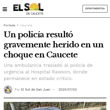
DEPARTAMENTOS
Portada
Caucete
Un policía resultó
gravemente herido en un
choque en Caucete
Una ambulancia trasladó al policía de
urgencia al Hospital Rawson, donde
permanece en estado crítico.
Por
El Sol de San Juan
2025/07/02