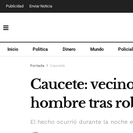
Publicidad
Enviar Noticia
Inicio
Política
Dinero
Mundo
Policia
Portada
Caucete
Caucete: vecino
hombre tras ro
El hecho ocurrió durante la noche e