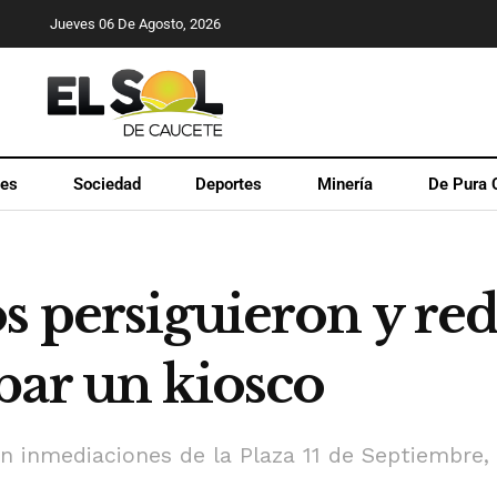
Jueves 06 De Agosto, 2026
les
Sociedad
Deportes
Minería
De Pura 
s persiguieron y re
bar un kiosco
n inmediaciones de la Plaza 11 de Septiembre,