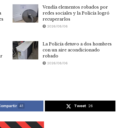
Vendía elementos robados por
a
redes sociales y la Policía logró
es
recuperarlos
2026/08/06
La Policía detuvo a dos hombres
con un aire acondicionado
ar
robado
2026/08/06
Compartir
41
Tweet
26