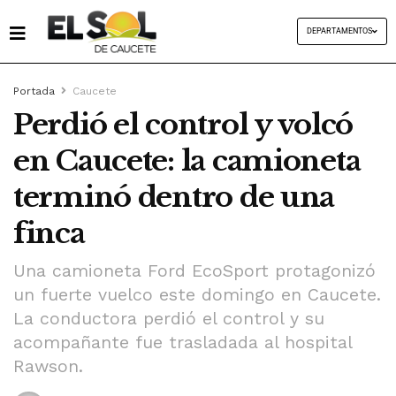
DEPARTAMENTOS
Portada
Caucete
Perdió el control y volcó
en Caucete: la camioneta
terminó dentro de una
finca
Una camioneta Ford EcoSport protagonizó
un fuerte vuelco este domingo en Caucete.
La conductora perdió el control y su
acompañante fue trasladada al hospital
Rawson.