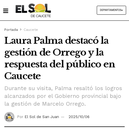
DEPARTAMENTOS
Portada
Caucete
Laura Palma destacó la
gestión de Orrego y la
respuesta del público en
Caucete
Durante su visita, Palma resaltó los logros
alcanzados por el Gobierno provincial bajo
la gestión de Marcelo Orrego.
Por
El Sol de San Juan
2025/10/06