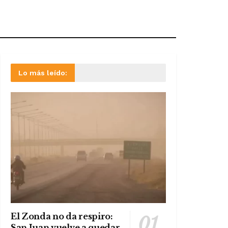
Lo más leído:
El Zonda no da respiro:
San Juan vuelve a quedar