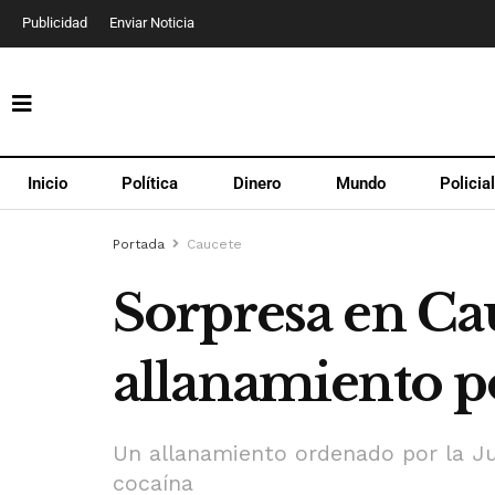
Publicidad
Enviar Noticia
Inicio
Política
Dinero
Mundo
Policia
Portada
Caucete
Sorpresa en Ca
allanamiento p
Un allanamiento ordenado por la Ju
cocaína