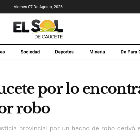
Viernes 07 De Agosto, 2026
les
Sociedad
Deportes
Minería
De Pura 
ucete por lo encont
or robo
sticia provincial por un hecho de robo derivó 