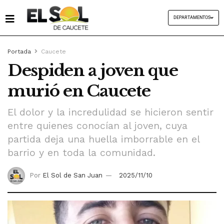
DEPARTAMENTOS
Portada
Caucete
Despiden a joven que
murió en Caucete
El dolor y la incredulidad se hicieron sentir
entre quienes conocían al joven, cuya
partida deja una huella imborrable en el
barrio y en toda la comunidad.
Por
El Sol de San Juan
2025/11/10