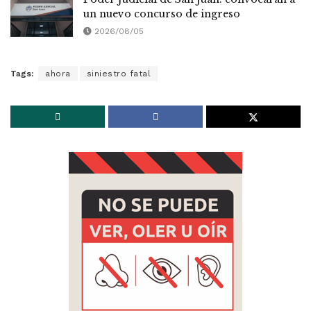
un nuevo concurso de ingreso
2026/08/05
Tags:
ahora
siniestro fatal