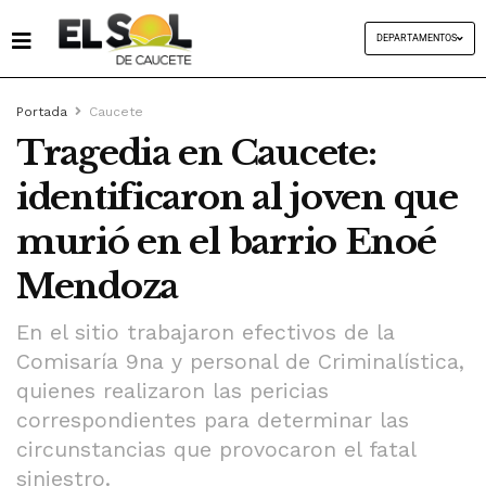
DEPARTAMENTOS
Portada
Caucete
Tragedia en Caucete:
identificaron al joven que
murió en el barrio Enoé
Mendoza
En el sitio trabajaron efectivos de la
Comisaría 9na y personal de Criminalística,
quienes realizaron las pericias
correspondientes para determinar las
circunstancias que provocaron el fatal
siniestro.