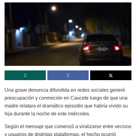
Una grave denuncia difundida en redes sociales generó
preocupación y conmoción en
Caucete
luego de que una
madre relatara el dramático episodio que habría vivido su
hija durante la noche de este miércoles.
Según el mensaje que comenzó a viralizarse entre vecinos
y usuarios de distintas plataformas, el hecho ocurrió