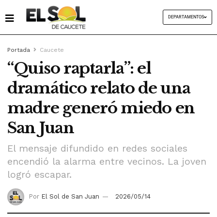
DEPARTAMENTOS
Portada
Caucete
“Quiso raptarla”: el
dramático relato de una
madre generó miedo en
San Juan
El mensaje difundido en redes sociales
encendió la alarma entre vecinos. La joven
logró escapar.
Por
El Sol de San Juan
2026/05/14