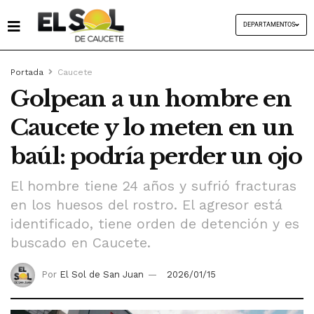
DEPARTAMENTOS
Portada
Caucete
Golpean a un hombre en
Caucete y lo meten en un
baúl: podría perder un ojo
El hombre tiene 24 años y sufrió fracturas
en los huesos del rostro. El agresor está
identificado, tiene orden de detención y es
buscado en Caucete.
Por
El Sol de San Juan
2026/01/15