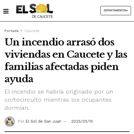
DEPARTAMENTOS
Portada
Caucete
Un incendio arrasó dos
viviendas en Caucete y las
familias afectadas piden
ayuda
El incendio se habría originado por un
cortocircuito mientras los ocupantes
dormían.
Por
El Sol de San Juan
2025/05/15