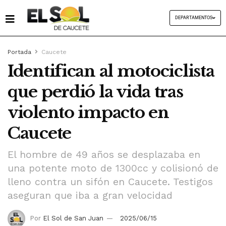
DEPARTAMENTOS
Portada
Caucete
Identifican al motociclista
que perdió la vida tras
violento impacto en
Caucete
El hombre de 49 años se desplazaba en
una potente moto de 1300cc y colisionó de
lleno contra un sifón en Caucete. Testigos
aseguran que iba a gran velocidad
Por
El Sol de San Juan
2025/06/15