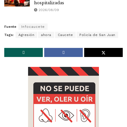
hospitalizadas
2026/08/09
Fuente
Infocaucete
Tags:
Agresión
ahora
Caucete
Policía de San Juan