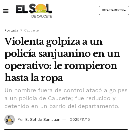
DEPARTAMENTOS
Portada
Caucete
Violenta golpiza a un
policía sanjuanino en un
operativo: le rompieron
hasta la ropa
Un hombre fuera de control atacó a golpes
a un policía de Caucete; fue reducido y
detenido en un barrio del departamento.
Por
El Sol de San Juan
2025/11/15