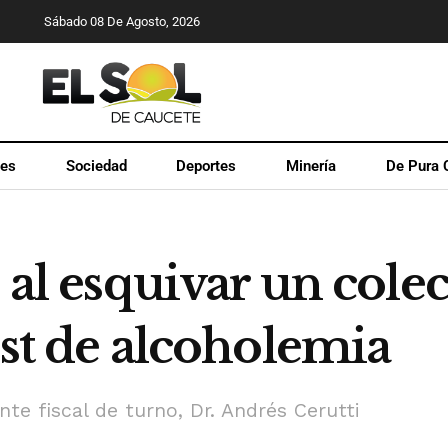
Sábado 08 De Agosto, 2026
les
Sociedad
Deportes
Minería
De Pura 
 al esquivar un colec
test de alcoholemia
te fiscal de turno, Dr. Andrés Cerutti