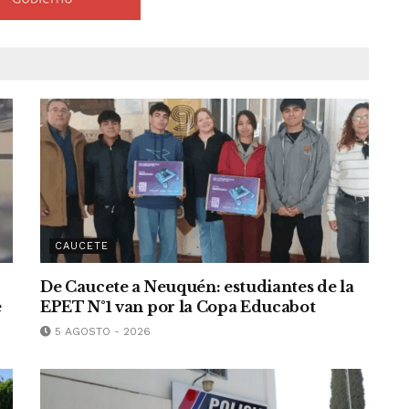
CAUCETE
De Caucete a Neuquén: estudiantes de la
e
EPET N°1 van por la Copa Educabot
5 AGOSTO - 2026