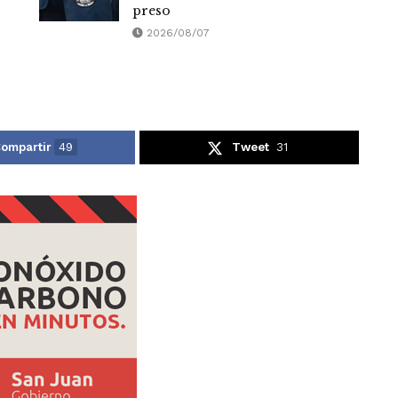
preso
2026/08/07
ompartir
49
Tweet
31