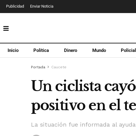
Publicidad
Enviar Noticia
Inicio
Política
Dinero
Mundo
Policia
Portada
Caucete
Un ciclista cayó
positivo en el 
La situación fue informada al ayudan