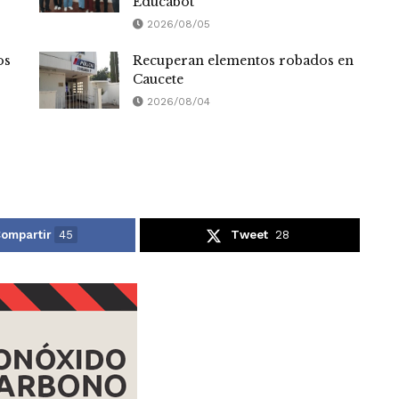
Educabot
2026/08/05
os
Recuperan elementos robados en
Caucete
2026/08/04
ompartir
45
Tweet
28