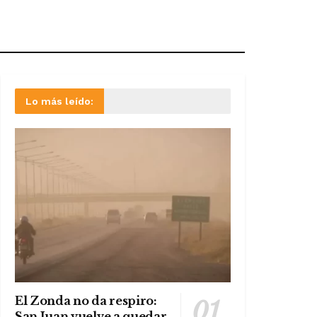
Lo más leído:
El Zonda no da respiro:
San Juan vuelve a quedar