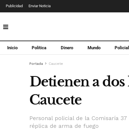
Publicidad
Enviar Noticia
Inicio
Política
Dinero
Mundo
Policia
Portada
Caucete
Detienen a do
Caucete
Personal policial de la Comisaría 3
réplica de arma de fuego