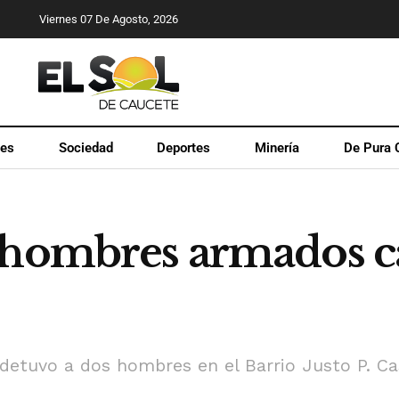
Viernes 07 De Agosto, 2026
les
Sociedad
Deportes
Minería
De Pura 
s hombres armados 
7 detuvo a dos hombres en el Barrio Justo P. C