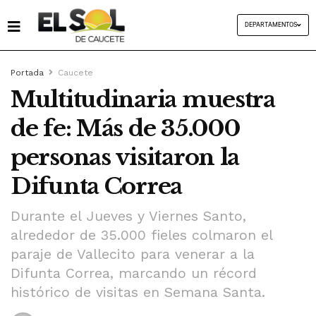
DEPARTAMENTOS
Portada
Caucete
Multitudinaria muestra
de fe: Más de 35.000
personas visitaron la
Difunta Correa
Durante el Jueves y Viernes Santo,
alrededor de 35.000 fieles colmaron el
paraje de Vallecito para venerar a la
Difunta Correa, marcando un récord
histórico de visitas en Semana Santa.