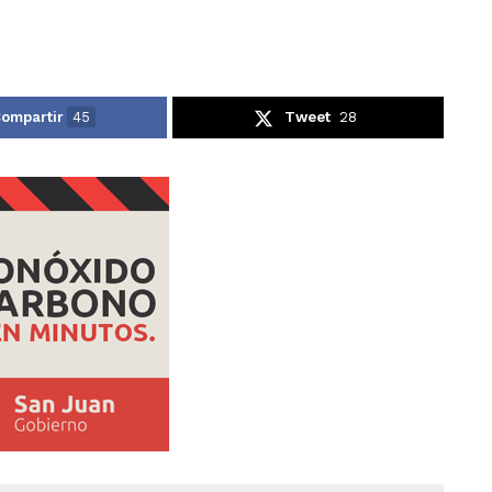
ompartir
45
Tweet
28