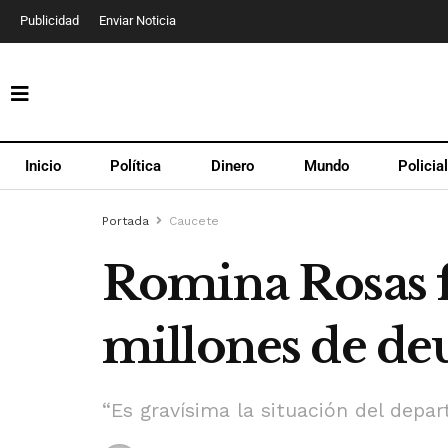
Publicidad
Enviar Noticia
Inicio
Política
Dinero
Mundo
Policia
Portada
Caucete
Romina Rosas f
millones de d
“Es gravísima la situación del depar