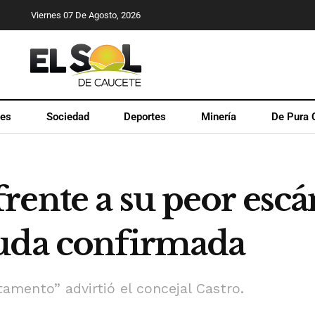
Viernes 07 De Agosto, 2026
les
Sociedad
Deportes
Minería
De Pura 
rente a su peor escá
euda confirmada
tamento” advirtió el concejal Castro.