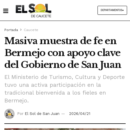
DEPARTAMENTOS
Portada
Caucete
Masiva muestra de fe en
Bermejo con apoyo clave
del Gobierno de San Juan
El Ministerio de Turismo, Cultura y Deporte
tuvo una activa participación en la
tradicional bienvenida a los fieles en
Bermejo.
Por
El Sol de San Juan
2026/04/21