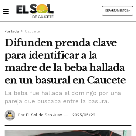
DEPARTAMENTOS
Portada
Caucete
Difunden prenda clave
para identificar a la
madre de la beba hallada
en un basural en Caucete
La beba fue hallada el domingo por una
pareja que buscaba entre la basura.
Por
El Sol de San Juan
2025/05/22