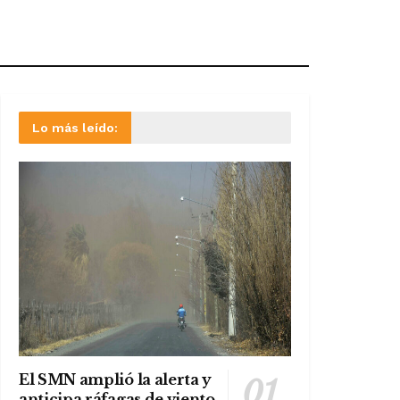
Lo más leído:
El SMN amplió la alerta y
anticipa ráfagas de viento