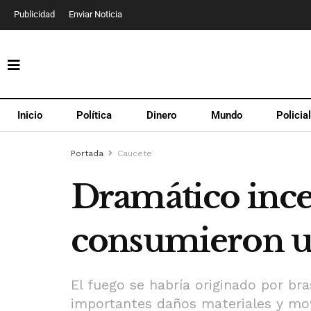
Publicidad
Enviar Noticia
Inicio
Política
Dinero
Mundo
Policia
Portada
Caucete
Dramático ince
consumieron u
El fuego se habría originado por br
importantes daños materiales y mov