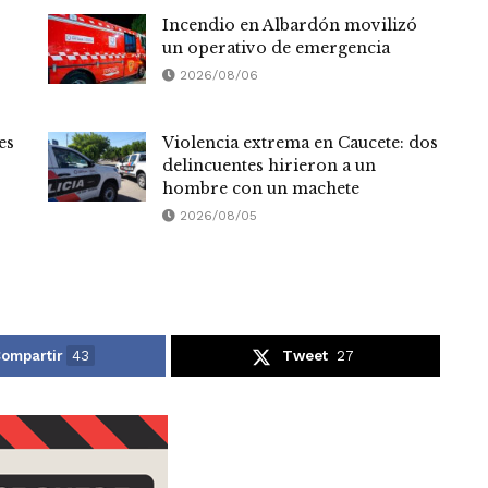
Incendio en Albardón movilizó
un operativo de emergencia
2026/08/06
es
Violencia extrema en Caucete: dos
delincuentes hirieron a un
hombre con un machete
2026/08/05
ompartir
43
Tweet
27