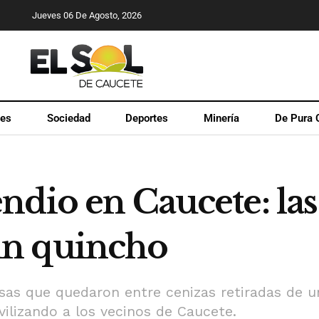
Jueves 06 De Agosto, 2026
les
Sociedad
Deportes
Minería
De Pura 
ndio en Caucete: las
n quincho
asas que quedaron entre cenizas retiradas de u
ilizando a los vecinos de Caucete.