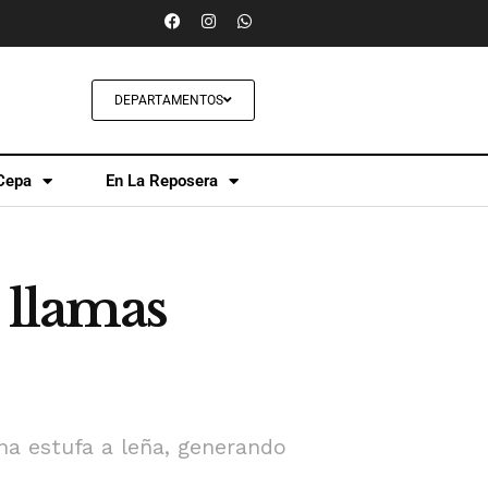
DEPARTAMENTOS
Cepa
En La Reposera
 llamas
na estufa a leña, generando