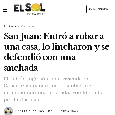
DEPARTAMENTOS
Portada
Caucete
San Juan: Entró a robar a
una casa, lo lincharon y se
defendió con una
anchada
El ladrón ingresó a una vivienda en
Caucete y cuando fue descubierto se
defendió con una anchada. Fue liberado
por la Justicia.
Por
El Sol de San Juan
2024/06/25