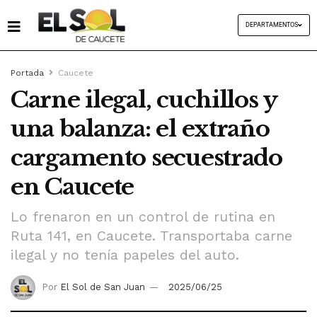
DEPARTAMENTOS
Portada
Caucete
Carne ilegal, cuchillos y
una balanza: el extraño
cargamento secuestrado
en Caucete
Lo frenaron en un control de rutina en
Ruta 141, en Caucete. Transportaba carne
ilegal y no tenía papeles del auto.
Por
El Sol de San Juan
2025/06/25