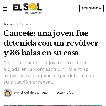
DEPARTAMENTOS
Portada
Caucete
Caucete: una joven fue
detenida con un revólver
y 36 balas en su casa
Por el momento, la joven permanece
alojada en la Comisaría 37°, mientras
avanza la causa judicial que determinará
su situación procesal.
Por
El Sol de San Juan
2025/10/29