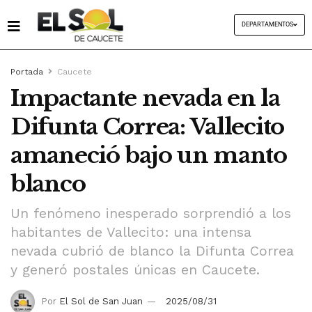
DEPARTAMENTOS
Portada
Caucete
Impactante nevada en la
Difunta Correa: Vallecito
amaneció bajo un manto
blanco
Un fenómeno inesperado sorprendió a los
habitantes de Vallecito: una intensa
nevada cubrió de blanco la Difunta Correa
y generó postales únicas en Caucete.
Por
El Sol de San Juan
2025/08/31